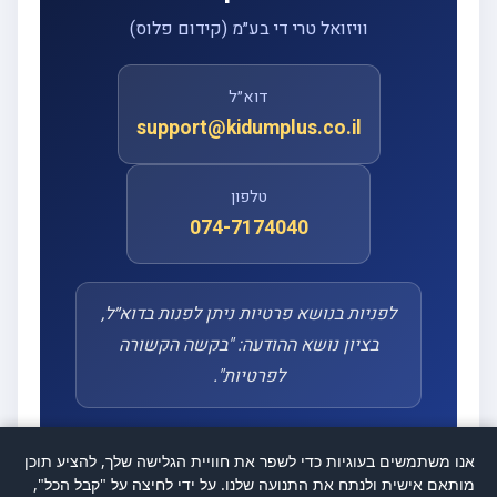
וויזואל טרי די בע״מ (קידום פלוס)
דוא״ל
support@kidumplus.co.il
טלפון
074-7174040
לפניות בנושא פרטיות ניתן לפנות בדוא״ל,
בציון נושא ההודעה: "בקשה הקשורה
לפרטיות".
אנו משתמשים בעוגיות כדי לשפר את חוויית הגלישה שלך, להציע תוכן
מותאם אישית ולנתח את התנועה שלנו. על ידי לחיצה על "קבל הכל",
מסמך זה נערך בהתאם לחוק הגנת הפרטיות, התשמ״א–1981