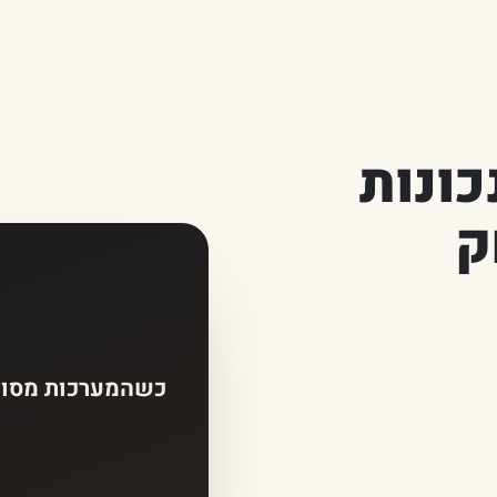
כונות
ק
כשהמערכות מסונכ