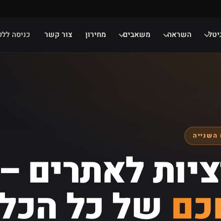
יטל
השראה
משאבים
מחירון
צור קשר
כניסה ללק
 השנייה
יות לאתרים –
כם
של כל הכלי