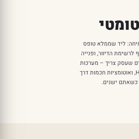
טומטי
מיחה: ליד שממלא טופס
מצטרף לרשימת הדיוור, ופנייה
ים שעסק צריך – מערכות
CRM, סליקה ותשלום, פלטפורמות דיוור כמו MailChimp, מערכות שיווק כמו HubSpot, ואוטומציות חכמות דרך