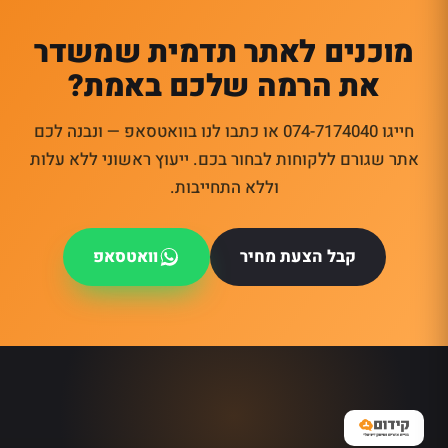
מוכנים לאתר תדמית שמשדר
את הרמה שלכם באמת?
חייגו 074-7174040 או כתבו לנו בוואטסאפ — ונבנה לכם
אתר שגורם ללקוחות לבחור בכם. ייעוץ ראשוני ללא עלות
וללא התחייבות.
קבל הצעת מחיר
וואטסאפ