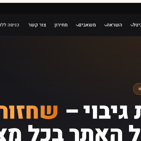
יטל
השראה
משאבים
מחירון
צור קשר
כניסה ללק
גיבוי –
שחזור
האתר בכל מצ